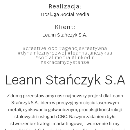
Realizacja:
Obsługa Social Media
Klient:
Leann Stańczyk S.A
Leann Stańczyk S.A.
#creativeloop #agencjaKreatywna
#dynamicznyrozwój #leannstanczyksa
#social media #linkedin
#skracamydystanse
Leann Stańczyk S.A
Z dumą przedstawiamy nasz najnowszy projekt dla Leann
Stańczyk S.A, lidera w precyzyjnym cięciu laserowym
metali, cynkowaniu galwanicznym, produkcji konstrukcji
stalowych i usługach CNC. Naszym zadaniem było
stworzenie strategii marketingowej i wdrożenie firmy